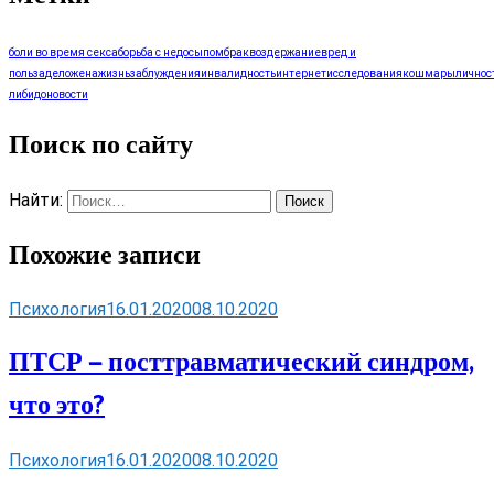
боли во время секса
борьба с недосыпом
брак
воздержание
вред и
польза
дело
жена
жизнь
заблуждения
инвалидность
интернет
исследования
кошмары
личнос
либидо
новости
Поиск по сайту
Найти:
Похожие записи
Психология
16.01.2020
08.10.2020
ПТСР — посттравматический синдром,
что это?
Психология
16.01.2020
08.10.2020