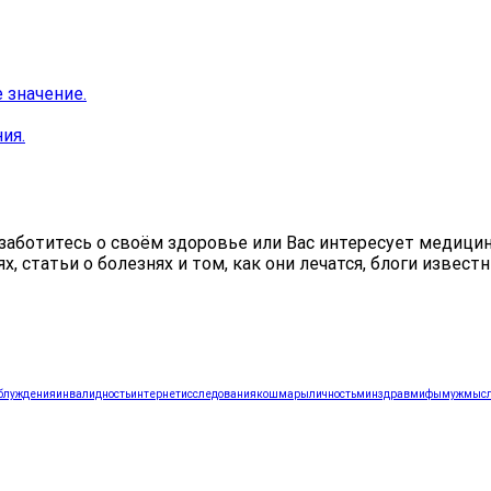
 значение.
ия.
аботитесь о своём здоровье или Вас интересует медицина,
статьи о болезнях и том, как они лечатся, блоги известн
блуждения
инвалидность
интернет
исследования
кошмары
личность
минздрав
мифы
муж
мыс