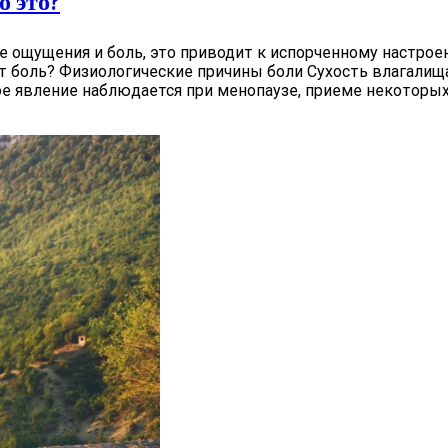
о это?
ощущения и боль, это приводит к испорченному настроен
т боль? Физиологические причины боли Сухость влагали
е явление наблюдается при менопаузе, приеме некоторых 