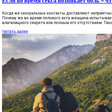
Если во время секса возникает боль — чт
Когда же сексуальные контакты доставляют неприятные 
Почему же во время полового акта женщина испытывае
влагалищного секрета или полным его отсутствием. Тако
Читать далее