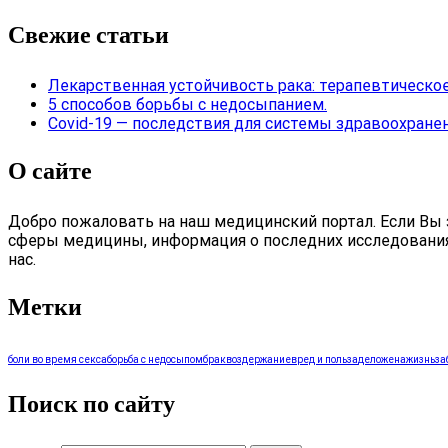
Свежие статьи
Лекарственная устойчивость рака: терапевтическое
5 способов борьбы с недосыпанием.
Covid-19 — последствия для системы здравоохранен
О сайте
Добро пожаловать на наш медицинский портал. Если Вы з
сферы медицины, информация о последних исследованиях, 
нас.
Метки
боли во время секса
борьба с недосыпом
брак
воздержание
вред и польза
дело
жена
жизнь
за
Поиск по сайту