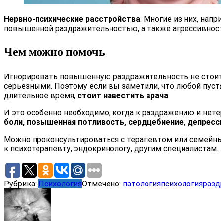
Нервно-психические расстройства
. Многие из них, нап
повышенной раздражительностью, а также агрессивнос
Чем можно помочь
Игнорировать повышенную раздражительность не стои
серьезными. Поэтому если вы заметили, что любой пустя
длительное время,
стоит навестить врача
.
И это особенно необходимо, когда к раздражению и нет
боли, повышенная потливость, сердцебиение, депресси
Можно проконсультироваться с терапевтом или семейны
к психотерапевту, эндокринологу, другим специалистам.
Рубрика:
Психология
Отмечено:
патология
психология
разд