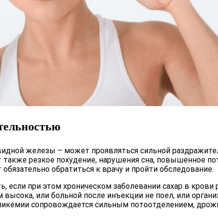
тельностью
дной железы – может проявляться сильной раздражител
также резкое похудение, нарушения сна, повышенное по
обязательно обратиться к врачу и пройти обследование.
 если при этом хроническом заболевании сахар в крови р
 высока, или больной после инъекции не поел, или органи
гликемии сопровождается сильным потоотделением, дрожь