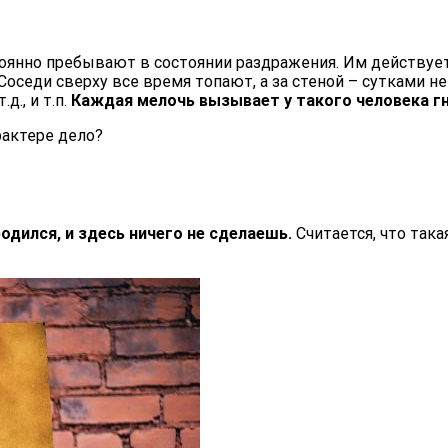
янно пребывают в состоянии раздражения. Им действует 
. Соседи сверху все время топают, а за стеной – сутками
д., и т.п.
Каждая мелочь вызывает у такого человека гн
рактере дело?
одился, и здесь ничего не сделаешь.
Считается, что так