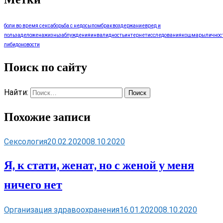
Метки
боли во время секса
борьба с недосыпом
брак
воздержание
вред и
польза
дело
жена
жизнь
заблуждения
инвалидность
интернет
исследования
кошмары
личнос
либидо
новости
Поиск по сайту
Найти:
Похожие записи
Сексология
20.02.2020
08.10.2020
Я, к стати, женат, но с женой у меня
ничего нет
Организация здравоохранения
16.01.2020
08.10.2020