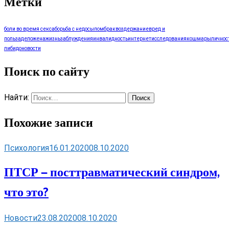
Метки
боли во время секса
борьба с недосыпом
брак
воздержание
вред и
польза
дело
жена
жизнь
заблуждения
инвалидность
интернет
исследования
кошмары
личнос
либидо
новости
Поиск по сайту
Найти:
Похожие записи
Психология
16.01.2020
08.10.2020
ПТСР — посттравматический синдром,
что это?
Новости
23.08.2020
08.10.2020