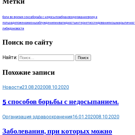
Метки
боли во время секса
борьба с недосыпом
брак
воздержание
вред и
польза
дело
жена
жизнь
заблуждения
инвалидность
интернет
исследования
кошмары
личнос
либидо
новости
Поиск по сайту
Найти:
Похожие записи
Новости
23.08.2020
08.10.2020
5 способов борьбы с недосыпанием.
Организация здравоохранения
16.01.2020
08.10.2020
Заболевания, при которых можно