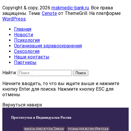
Copyright & copy; 2026
mskmedic-bank.ru
. Все права
защищены. Тема:
Cenote
от ThemeGrill. На платформе
WordPress
.
Главная
Новости
Психология
Организация здравоохранения
Сексология
Наши контакты
Партнеры
Найти:
Начните вводить, то что вы ищите выше и нажмите
кнопку Enter для поиска. Нажмите кнопку ESC для
отмены.
Вернуться наверх
Проститутки и Индивидуалки России
анкеты проституток Томска
путаны для встреч Иркутска