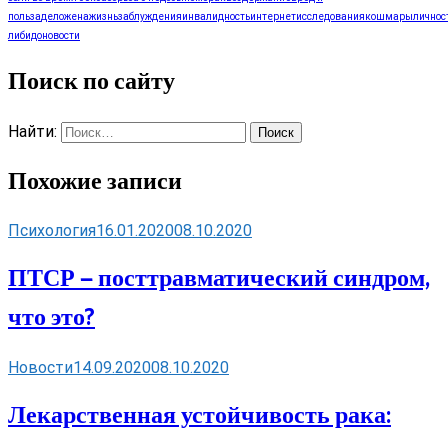
польза
дело
жена
жизнь
заблуждения
инвалидность
интернет
исследования
кошмары
личнос
либидо
новости
Поиск по сайту
Найти:
Похожие записи
Психология
16.01.2020
08.10.2020
ПТСР — посттравматический синдром,
что это?
Новости
14.09.2020
08.10.2020
Лекарственная устойчивость рака: