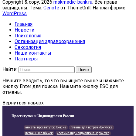
Copyright & copy; 2026
mskmedic-bank.ru
. Все права
защищены. Тема:
Cenote
от ThemeGrill. На платформе
WordPress
.
Главная
Новости
Психология
Организация здравоохранения
Сексология
Наши контакты
Партнеры
Найти:
Начните вводить, то что вы ищите выше и нажмите
кнопку Enter для поиска. Нажмите кнопку ESC для
отмены.
Вернуться наверх
Проститутки и Индивидуалки России
анкеты проституток Томска
путаны для встреч Иркутска
путаны Челябинск
частные индивидуалки в Воронеже