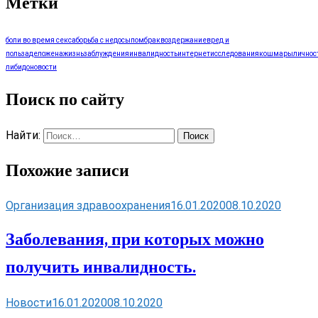
Метки
боли во время секса
борьба с недосыпом
брак
воздержание
вред и
польза
дело
жена
жизнь
заблуждения
инвалидность
интернет
исследования
кошмары
личнос
либидо
новости
Поиск по сайту
Найти:
Похожие записи
Организация здравоохранения
16.01.2020
08.10.2020
Заболевания, при которых можно
получить инвалидность.
Новости
16.01.2020
08.10.2020