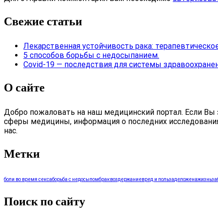
Свежие статьи
Лекарственная устойчивость рака: терапевтическое
5 способов борьбы с недосыпанием.
Covid-19 — последствия для системы здравоохранен
О сайте
Добро пожаловать на наш медицинский портал. Если Вы з
сферы медицины, информация о последних исследованиях, 
нас.
Метки
боли во время секса
борьба с недосыпом
брак
воздержание
вред и польза
дело
жена
жизнь
за
Поиск по сайту