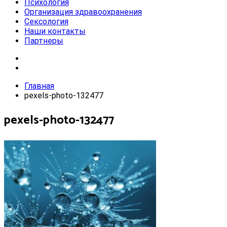
Психология
Организация здравоохранения
Сексология
Наши контакты
Партнеры
Главная
pexels-photo-132477
pexels-photo-132477