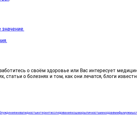
 значение.
ия.
аботитесь о своём здоровье или Вас интересует медицина,
статьи о болезнях и том, как они лечатся, блоги известн
блуждения
инвалидность
интернет
исследования
кошмары
личность
минздрав
мифы
муж
мыс