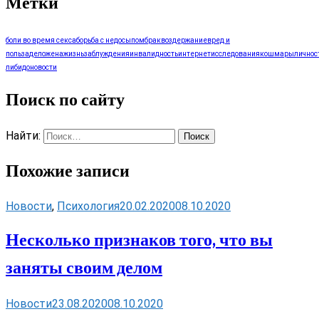
Метки
боли во время секса
борьба с недосыпом
брак
воздержание
вред и
польза
дело
жена
жизнь
заблуждения
инвалидность
интернет
исследования
кошмары
личнос
либидо
новости
Поиск по сайту
Найти:
Похожие записи
Новости
,
Психология
20.02.2020
08.10.2020
Несколько признаков того, что вы
заняты своим делом
Новости
23.08.2020
08.10.2020