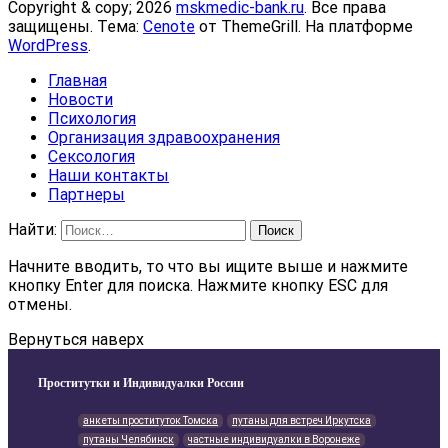
Copyright & copy; 2026
mskmedic-bank.ru
. Все права
защищены. Тема:
Cenote
от ThemeGrill. На платформе
WordPress
.
Главная
Новости
Психология
Организация здравоохранения
Сексология
Наши контакты
Партнеры
Найти:
Начните вводить, то что вы ищите выше и нажмите
кнопку Enter для поиска. Нажмите кнопку ESC для
отмены.
Вернуться наверх
Проститутки и Индивидуалки России
анкеты проституток Томска
путаны для встреч Иркутска
путаны Челябинск
частные индивидуалки в Воронеже